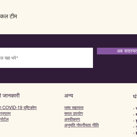
डिकल टीम
अब सदस्यता
ी जानकारी
अन्य
घं
रा COVID-19 दृष्टिकोण
भाषा सहायता
-
 प्रपत्र
सरल उपयोग
-
 पोर्टल
अस्वीकरण
-
अनुमति गोपनीयता नीति
- 
-