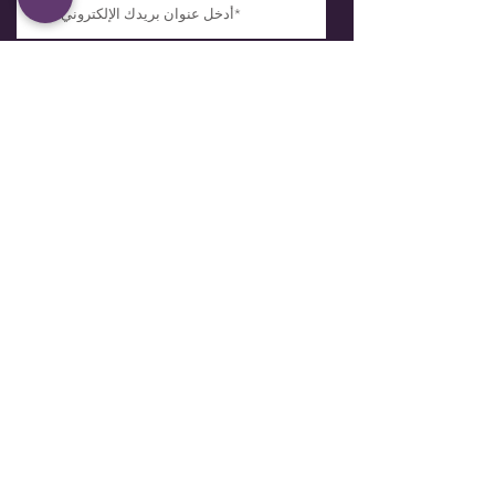
إشترك الآن
مكتب
سوميت ميديكال جروب
6310 Stevens Forest Rd Ste 200
Columbia، MD 21046
آحرون
مساعدة اللغة
إمكانية الوصول
تنصل
سياسة خصوصية الإذن
معلومات المريض
منهجنا حول COVID-19
نماذج المريض
بوابة المريض
تأمين
ساعات