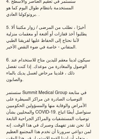
4. سنستمر في تعقيم العناصر والأسطح
المستخدمة بانتظام طوال اليوم كما هو
بروتوكولنا العادي. .
5. أخيرًا ، نطلب من المرضى / زوار مكتبنا ألا
يطلبوا أخذ قفازات أو أقنعة أو معقمات منزلية
لأننا نحتاج إلى الحفاظ عليها لفريقنا الطبي
المتفاني - خاصة في ضوء النقص الأخير.
6. سيكون لدينا معقم لليدين متاح للاستخدام عند
الوصول والمغادرة من موعدك. إذا كنت تفضل
ذلك ، فلدينا مرحاض لغسل يديك بالماء
والصابون.
ستستمر Summit Medical Group في متابعة
التوصيات الصادرة عن مراكز السيطرة على
الأمراض والوقاية منها والمسؤولين الحكوميين
والمحليين بشأن COVID-19. سنواصل أيضًا اتباع
توصيات المستشفيات والمراكز الجراحية التابعة
لنا. نحن نقدر تفهمك وصبرك في هذا الوقت. إنه
لمن دواعي سرورنا أن نخدم هذا المجتمع العظيم
، ونعلم أن لدينا القوة للاستمرار في هذا الوقت