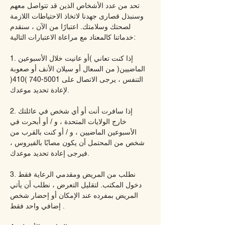
تحد من عدد الأشخاص الذين قد تتواصل معهم
وسنبذل قصارى جهدنا لاتخاذ الاحتياطات اللازمة
لصحتك وسلامتك. اعتبارًا من الآن ، سنقدم
خدماتنا كالمعتاد مع مراعاة الاعتبارات التالية:
1. إذا كنت تعاني (أو عانيت خلال الأسبوعين
الماضيين) من السعال أو سيلان الأنف أو صعوبة
التنفس ، يرجى الاتصال على
5001-740 (410)
لإعادة تحديد موعدك.
2. إذا سافرت أنت أو أي شخص في عائلتك
خارج الولايات المتحدة ، و / أو أبحرت في
الأسبوعين الماضيين ، و / أو كنت بالقرب من
شخص من المحتمل أن يكون مصابًا بالفيروس ،
فيرجى إعادة تحديد موعدك.
3. نطلب من المريض ومقدمي الرعاية فقط
دخول المكتب. لتقليل التعرض ، نطلب أن يأتي
المريض بمفرده عند الإمكان أو إحضار شخص
إضافي واحد فقط .