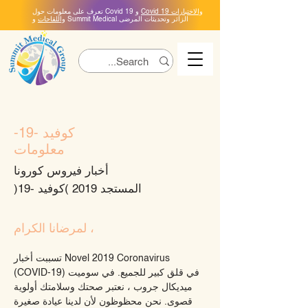
Covid 19 والاختبارات
تعرف على معلومات حول Covid 19 و
و Summit Medical الزائر وتحديثات المرضى
واللقاحات
كوفيد -19-
معلومات
أخبار فيروس كورونا
المستجد 2019 (كوفيد -19)
لمرضانا الكرام ،
تسببت أخبار Novel 2019 Coronavirus
(COVID-19) في قلق كبير للجميع. في سوميت
ميديكال جروب ، نعتبر صحتك وسلامتك أولوية
قصوى. نحن محظوظون لأن لدينا عيادة صغيرة