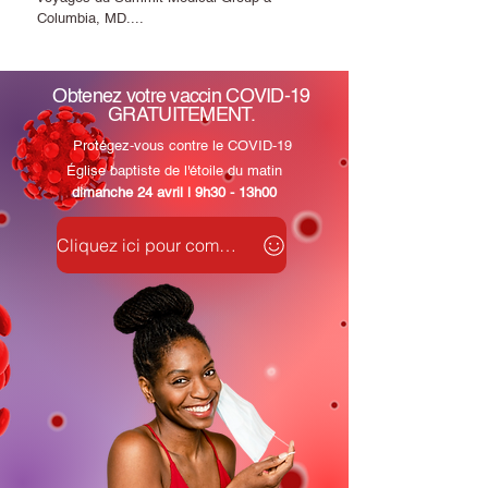
Columbia, MD....
Obtenez votre vaccin COVID-19
GRATUITEMENT.
Protégez-vous contre le COVID-19
Église baptiste de l'étoile du matin
dimanche 24 avril | 9h30 - 13h00
Cliquez ici pour commencer