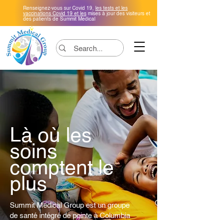
Renseignez-vous sur Covid 19,
les tests et les
vaccinations Covid 19 et les
mises à jour des visiteurs et
des patients de Summit Medical
Là où les
soins
comptent le
plus
Summit Medical Group est un groupe
de santé intégré de pointe à Columbia