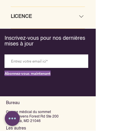
MBBS 1974 Bangalore Medical
Association américaine des médecins
College, Bangalore, INDE.
de famille
LICENCE
Licence dans le Maryland depuis 1992
Licence en Virginie depuis 1991
Inscrivez-vous pour nos dernières
mises à jour
Abonnez-vous maintenant
Bureau
Groupe médical du sommet
6310 Stevens Forest Rd Ste 200
Columbia, MD 21046
Les autres