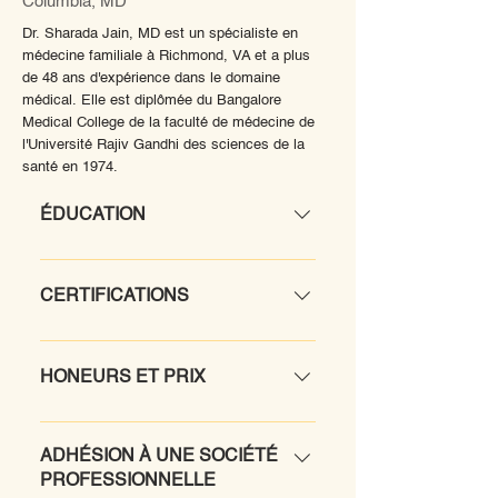
Columbia, MD
Dr. Sharada Jain, MD est un spécialiste en
médecine familiale à Richmond, VA et a plus
de 48 ans d'expérience dans le domaine
médical. Elle est diplômée du Bangalore
Medical College de la faculté de médecine de
l'Université Rajiv Gandhi des sciences de la
santé en 1974.
ÉDUCATION
Résidence : juillet 1989-juillet 1992
Prince George's Hospital Center,
CERTIFICATIONS
Cheverly, MD Stage : École de
médecine : Médecine externe-interne,
American Board of Family Practice
1983 Mount Carmel Medical Center,
Board Eligible (Certified 1993, 2000)
HONEURS ET PRIX
Columbus, OH Premier cycle :
Basic Life Support
programme de stagiaire flexible, 1973-
Épinglette d'or des anciens
1974 Hôpitaux affiliés au Bangalore
combattants (août 2001, août 2003,
ADHÉSION À UNE SOCIÉTÉ
Medical College, Bangalore, INDE
PROFESSIONNELLE
novembre 2003)