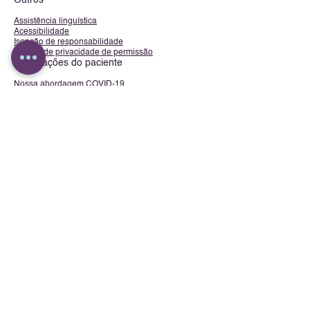
Outros
Assistência linguística
Acessibilidade
Isenção de responsabilidade
Política de privacidade de permissão
Informações do paciente
Nossa abordagem COVID-19
Formulários do Paciente
Portal do Paciente
Seguro
Horas
-
Segunda-feira:
9h00 - 17h00
-
Terça-feira:
10h30 às 18h00
-
Quarta-feira:
9h00 - 17h00
- Quinta-feira: 9h00 - 17h00
-
Todas as sextas-feiras: das
10h30 às 17h00
-
Todos os outros sábados:
9h00 – 15h00
-
Domingo:
Fechado
Telefone (410) 740-9001
Seja social conosco