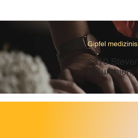
Gipfel medizin
6310 Steven
Kolumbien,