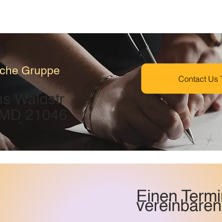
ische Gruppe
Contact Us 
s Waldstr
 MD 21046
Einen Termi
vereinbaren