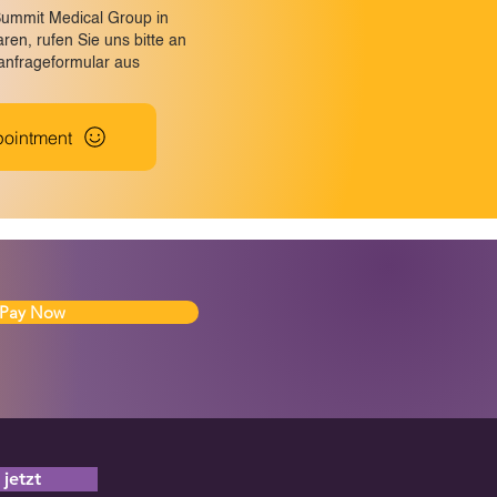
Summit Medical Group in
en, rufen Sie uns bitte an
nanfrageformular aus
ointment
Pay Now
jetzt