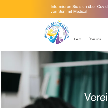
Informieren Sie sich über Covi
von Summit Medical
Heim
Über uns
Vere