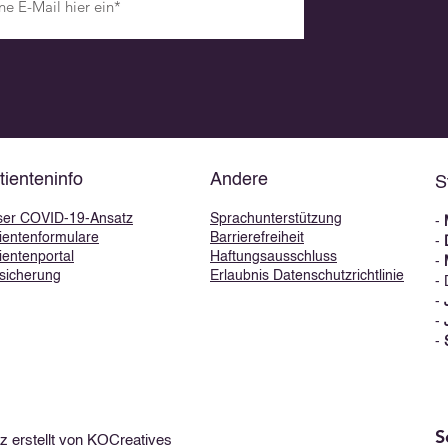
tienteninfo
Andere
S
ser COVID-19-Ansatz
Sprachunterstützung
-
ientenformulare
Barrierefreiheit
-
ientenportal
Haftungsausschluss
-
sicherung
Erlaubnis Datenschutzrichtlinie
- 
-
-
-
S
 erstellt von KOCreatives