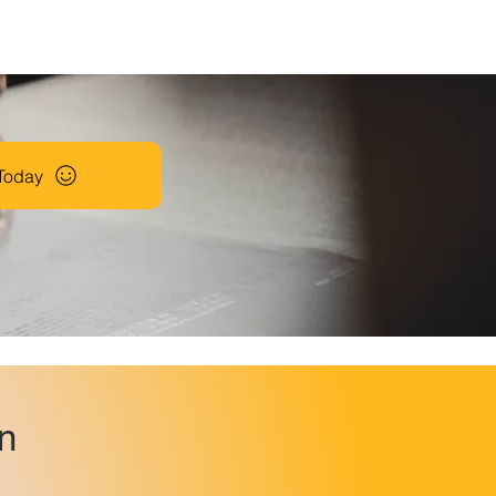
Today
n