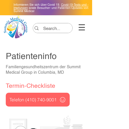
Informieren Sie sich über Covid 19,
Covid-19-Tests und -
Impfungen
sowie Besucher- und Patienten-Updates von
Summit Medical
Patienteninfo
Familiengesundheitszentrum der Summit
Medical Group in Columbia, MD
Termin-Checkliste
Telefon (410) 740-9001