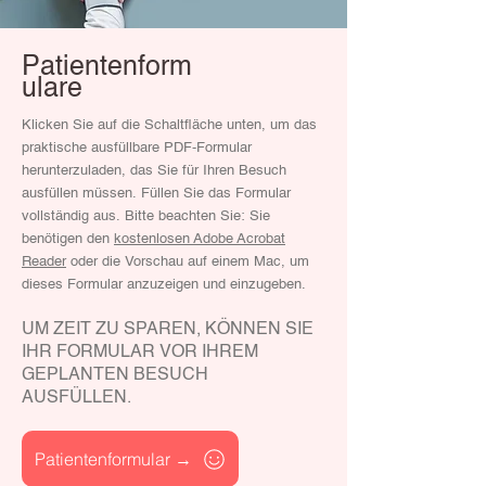
bemühen, zusätzliche Tests und
.
Konsultationen zum
frühestmöglichen Zeitpunkt zu
Patientenform
vereinbaren. Wenn Sie ins
ulare
Krankenhaus eingeliefert
Klicken Sie auf die Schaltfläche unten, um das
werden müssen, koordinieren
praktische ausfüllbare PDF-Formular
wir die Aufnahmevorbereitungen
herunterzuladen, das Sie für Ihren Besuch
und stellen dem Krankenhaus
ausfüllen müssen. Füllen Sie das Formular
vor Ihrer Ankunft Informationen
vollständig aus. Bitte beachten Sie: Sie
zur Verfügung.
benötigen den
kostenlosen Adobe Acrobat
Reader
oder die Vorschau auf einem Mac, um
dieses Formular anzuzeigen und einzugeben.
UM ZEIT ZU SPAREN, KÖNNEN SIE
IHR FORMULAR VOR IHREM
GEPLANTEN BESUCH
AUSFÜLLEN.
Patientenformular →