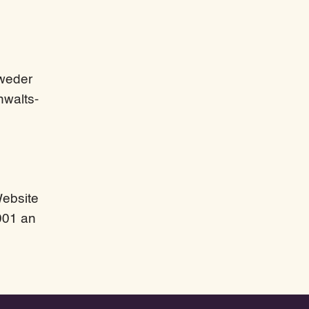
e
 weder
nwalts-
Website
001 an