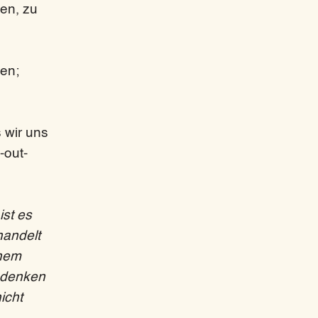
en, zu
den;
 wir uns
-out-
st es
handelt
inem
, denken
icht