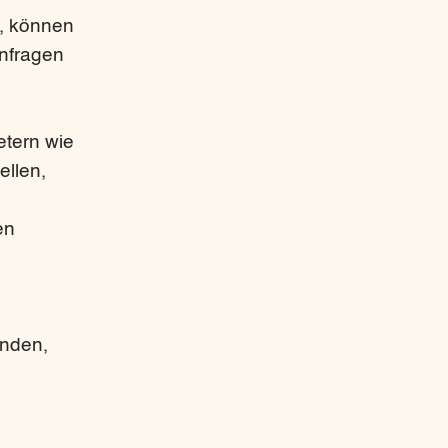
n, können
Anfragen
etern wie
ellen,
en
enden,