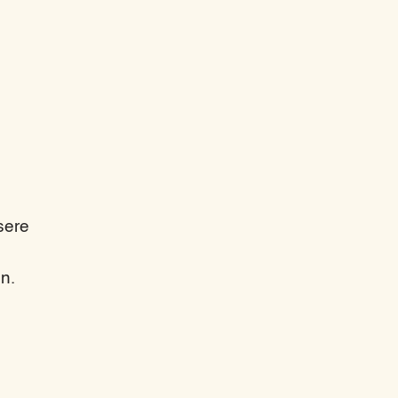
sere
n.