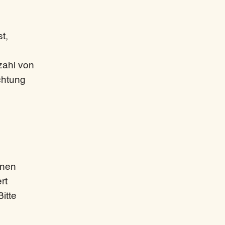
t,
zahl von
ichtung
nnen
rt
itte