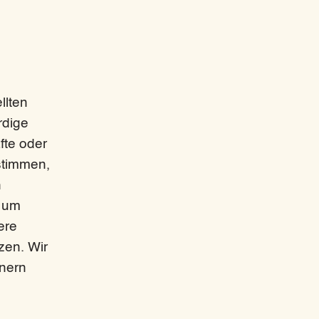
llten
rdige
fte oder
stimmen,
h
, um
ere
zen. Wir
tnern