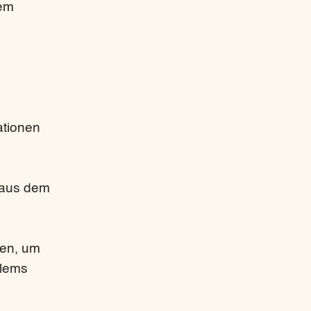
rem
ationen
 aus dem
den, um
blems